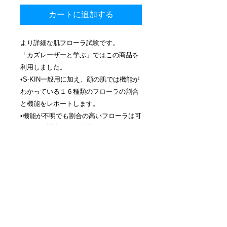
カートに追加する
より詳細な肌フローラ試験です。
「カズレーザーと学ぶ」ではこの商品を
利用しました。
•S-KIN一般用に加え、顔の肌では機能が
わかっている１６種類のフローラの割合
と機能をレポートします。
•機能が不明でも割合の高いフローラは可
能な限り調査をして報告します。
•頭皮など全身の皮膚に対応しています。
（定型レポートは付属しません）
•フローラからみる機能的なお問い合わせ
に対応します。
•研究所向けの解析にも対応しています。
結果が出るまでの期間