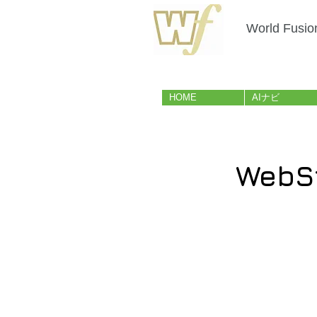
World Fusio
HOME
AIナビ
WebS