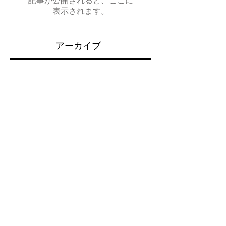
記事が公開されると、ここに
表示されます。
アーカイブ
記事はまだありません。
タグから検索
まだタグはありません。
ソーシャルメディア
© 2020 by World Fusion Co., LTD
​Tokyo, Japan