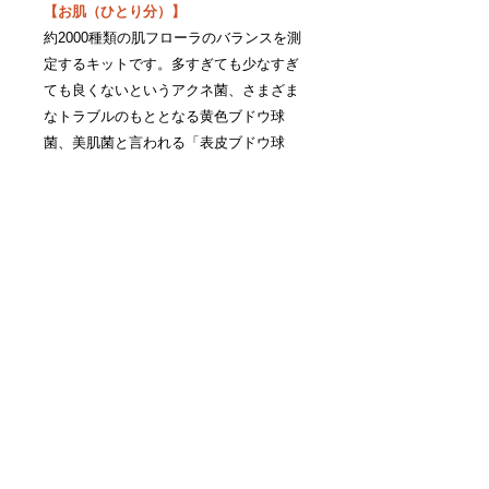
【お肌（ひとり分）】
約2000種類の肌フローラのバランスを測
定するキットです。多すぎても少なすぎ
ても良くないというアクネ菌、さまざま
なトラブルのもととなる黄色ブドウ球
菌、美肌菌と言われる「表皮ブドウ球
菌」、保湿に効果が期待できる「サーモ
フィルズ菌」に加え、S.hominisを含めた
合計17種類の肌フローラ構成細菌の状態
を見ることが出来ます。
結果が出るまでの期間
結果送付までサンプル到着後約1ヶ月
必要です
© 2020 by World Fusion Co., LTD
​Tokyo, Japan