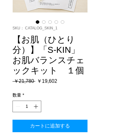
SKU： CATALOG_SKIN_1
【お肌（ひとり
分）】「S-KIN」
お肌バランスチェ
ックキット １個
通
セ
 ￥21,780 
￥19,602
常
ー
価
ル
数量
*
格
価
格
カートに追加する